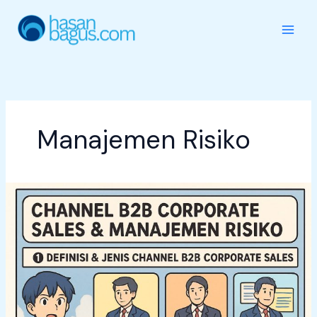
Skip
to
content
Manajemen Risiko
Sales
Training
Series
:
Channel
B2B
Corporate
Sales