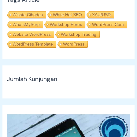
Wisata Cibodas
White Hat SEO
XAU/USD
WhatsMySerp
Workshop Forex
WordPress.com
Website WordPress
Workshop Trading
WordPress Template
WordPress
Jumlah Kunjungan