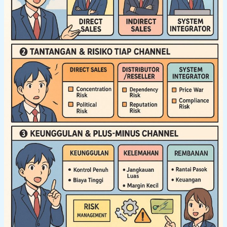
&
Manajemen
Risiko
(Bagian
3)