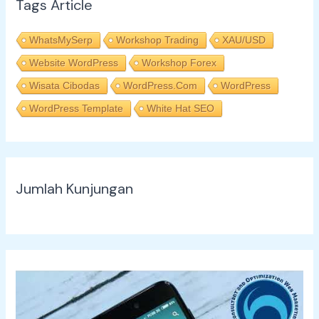
Tags Article
WhatsMySerp
Workshop Trading
XAU/USD
Website WordPress
Workshop Forex
Wisata Cibodas
WordPress.com
WordPress
WordPress Template
White Hat SEO
Jumlah Kunjungan