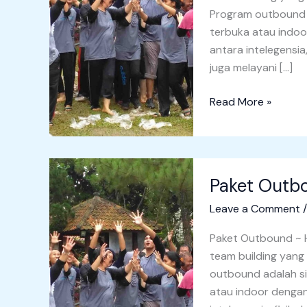
Program outbound a
terbuka atau indo
antara intelegensi
juga melayani […]
Read More »
Paket
Paket Outbo
Outbound
Palemboko
Leave a Comment
1
Hari
Paket Outbound ~ 
team building yang 
outbound adalah si
atau indoor denga