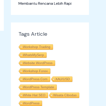
Membantu Rencana Lebih Rapi
Tags Article
Workshop Trading
WhatsMySerp
Website WordPress
Workshop Forex
WordPress.com
XAU/USD
WordPress Template
White Hat SEO
Wisata Cibodas
WordPress