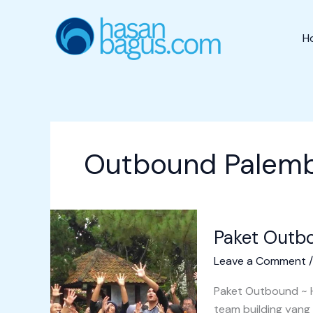
Skip
to
H
content
Outbound Palem
Paket
Paket Outb
Outbound
Palemboko
Leave a Comment
2
Hari
Paket Outbound ~ 
team building yang 