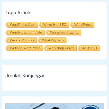
Tags Article
WordPress.com
White Hat SEO
WordPress
WordPress Template
Workshop Trading
Wisata Cibodas
WhatsMySerp
Website WordPress
Workshop Forex
XAU/USD
Jumlah Kunjungan