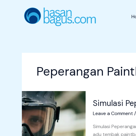
Skip
to
H
content
Peperangan Paint
Simulasi
Simulasi Pe
Peperangan
Paintball
Leave a Comment
Simulasi Peperanga
adu tembak paintb