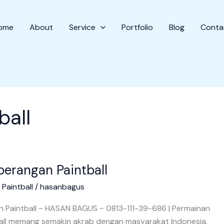
ome
About
Service
Portfolio
Blog
Conta
ball
perangan Paintball
/
Paintball
/
hasanbagus
n Paintball ~ HASAN BAGUS ~ 0813-111-39-686 | Permainan
all memang semakin akrab dengan masyarakat Indonesia.