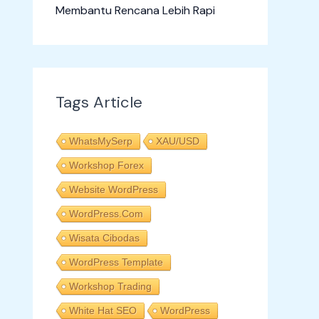
Membantu Rencana Lebih Rapi
Tags Article
WhatsMySerp
XAU/USD
Workshop Forex
Website WordPress
WordPress.com
Wisata Cibodas
WordPress Template
Workshop Trading
White Hat SEO
WordPress