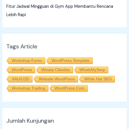
Fitur Jadwal Mingguan di Gym App Membantu Rencana
Lebih Rapi
Tags Article
Workshop Forex
WordPress Template
WordPress
Wisata Cibodas
WhatsMySerp
XAU/USD
Website WordPress
White Hat SEO
Workshop Trading
WordPress.com
Jumlah Kunjungan