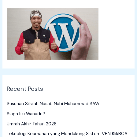
r
c
h
f
o
r
:
Recent Posts
Susunan Silsilah Nasab Nabi Muhammad SAW
Siapa Itu Wanadri?
Umrah Akhir Tahun 2026
Teknologi Keamanan yang Mendukung Sistem VPN KlikBCA