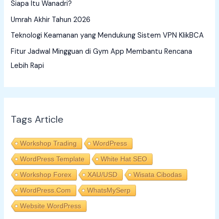
Siapa Itu Wanadri?
Umrah Akhir Tahun 2026
Teknologi Keamanan yang Mendukung Sistem VPN KlikBCA
Fitur Jadwal Mingguan di Gym App Membantu Rencana
Lebih Rapi
Tags Article
Workshop Trading
WordPress
WordPress Template
White Hat SEO
Workshop Forex
XAU/USD
Wisata Cibodas
WordPress.com
WhatsMySerp
Website WordPress