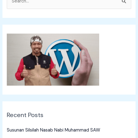
S
e
a
r
c
h
f
o
r
:
Recent Posts
Susunan Silsilah Nasab Nabi Muhammad SAW