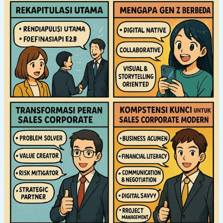
Z
yang
Visioner
(Bagian
6
–
Penutup)