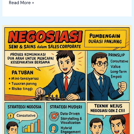
Read More »
Sales
Training
Series
:
Negosiasi
dalam
Sales
Corporate
(Bagian
5)