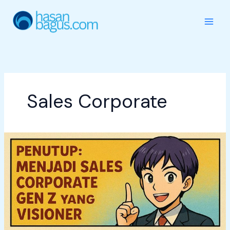
Skip
to
content
Sales Corporate
Sales
Training
Series
:
Menjadi
Sales
Corporate
Gen