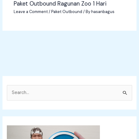
Paket Outbound Ragunan Zoo 1 Hari
Leave a Comment
/
Paket Outbound
/ By
hasanbagus
S
e
a
r
c
h