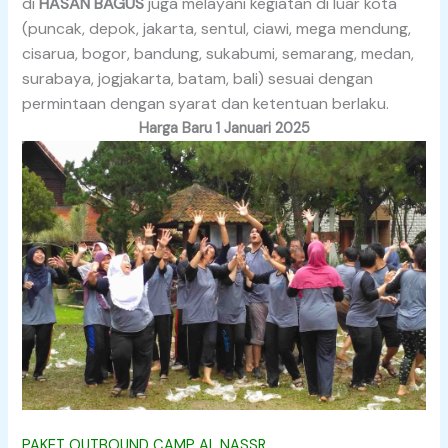
di
HASAN BAGUS
juga melayani kegiatan di luar kota
(puncak, depok, jakarta, sentul, ciawi, mega mendung,
cisarua, bogor, bandung, sukabumi, semarang, medan,
surabaya, jogjakarta, batam, bali) sesuai dengan
permintaan dengan syarat dan ketentuan berlaku.
Harga Baru 1 Januari 2025
PAKET OUTBOUND CAMP AL NASSR