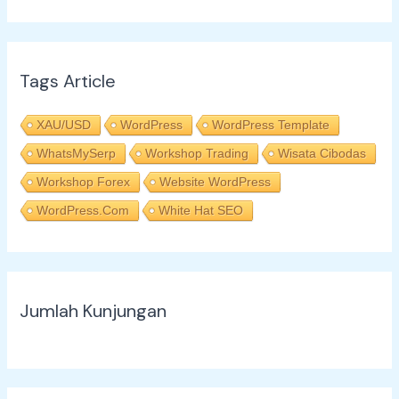
Tags Article
XAU/USD
WordPress
WordPress Template
WhatsMySerp
Workshop Trading
Wisata Cibodas
Workshop Forex
Website WordPress
WordPress.com
White Hat SEO
Jumlah Kunjungan