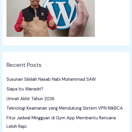
f
o
r
:
Recent Posts
Susunan Silsilah Nasab Nabi Muhammad SAW
Siapa Itu Wanadri?
Umrah Akhir Tahun 2026
Teknologi Keamanan yang Mendukung Sistem VPN KlikBCA
Fitur Jadwal Mingguan di Gym App Membantu Rencana
Lebih Rapi