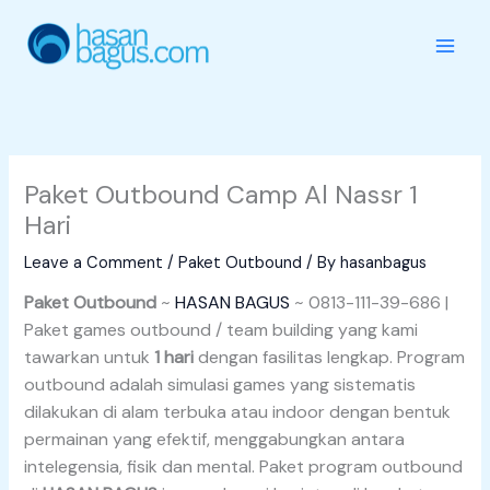
Skip
to
content
Paket Outbound Camp Al Nassr 1
Hari
Leave a Comment
/
Paket Outbound
/ By
hasanbagus
Paket Outbound
~
HASAN BAGUS
~ 0813-111-39-686 |
Paket games outbound / team building yang kami
tawarkan untuk
1 hari
dengan fasilitas lengkap. Program
outbound adalah simulasi games yang sistematis
dilakukan di alam terbuka atau indoor dengan bentuk
permainan yang efektif, menggabungkan antara
intelegensia, fisik dan mental. Paket program outbound